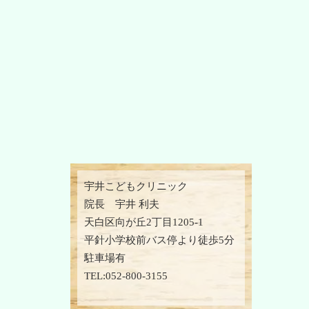
宇井こどもクリニック
院長 宇井 利夫
天白区向が丘2丁目1205-1
平針小学校前バス停より徒歩5分
駐車場有
TEL:052-800-3155