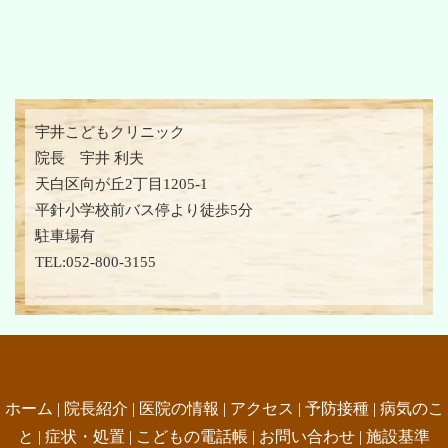
宇井こどもクリニック
院長 宇井 利夫
天白区向が丘2丁目1205-1
平針小学校前バス停より徒歩5分
駐車場有
TEL:052-800-3155
ホーム
|
院長紹介
|
医院の情報
|
アクセス
|
予防接種
|
病気のこ
と
|
症状・処置
|
こどもの電話帳
|
お問い合わせ
|
施設基準